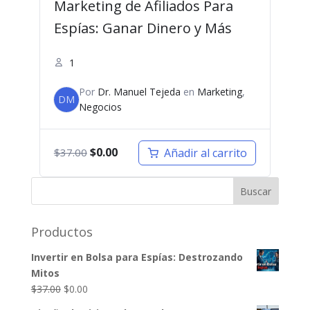
Marketing de Afiliados Para
Espías: Ganar Dinero y Más
1
Por
Dr. Manuel Tejeda
en
Marketing
,
DM
Negocios
El
El
$
0.00
Añadir al carrito
$
37.00
precio
precio
original
actual
era:
es:
$37.00.
$0.00.
Productos
Invertir en Bolsa para Espías: Destrozando
Mitos
El
El
$
37.00
$
0.00
precio
precio