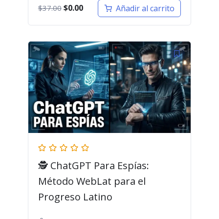
El
El
$
0.00
Añadir al carrito
$
37.00
precio
precio
original
actual
era:
es:
$37.00.
$0.00.
🕵️ ChatGPT Para Espías:
Método WebLat para el
Progreso Latino