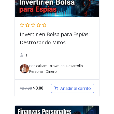
Invertir en Bolsa para Espías:
Destrozando Mitos
1
Por
William Brown
en
Desarrollo
Personal
,
Dinero
El
El
$
0.00
Añadir al carrito
$
37.00
precio
precio
original
actual
era:
es:
$37.00.
$0.00.