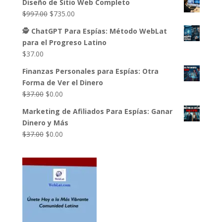
Diseño de Sitio Web Completo
original
actual
El
El
$
997.00
$
735.00
era:
es:
precio
precio
$37.00.
$0.00.
🕵️ ChatGPT Para Espías: Método WebLat
original
actual
para el Progreso Latino
era:
es:
$
37.00
$997.00.
$735.00.
Finanzas Personales para Espías: Otra
Forma de Ver el Dinero
El
El
$
37.00
$
0.00
precio
precio
Marketing de Afiliados Para Espías: Ganar
original
actual
Dinero y Más
era:
es:
El
El
$
37.00
$
0.00
$37.00.
$0.00.
precio
precio
original
actual
era:
es:
$37.00.
$0.00.