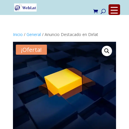
Inicio
/
General
/ Anuncio Destacado en Dirlat
¡Oferta!