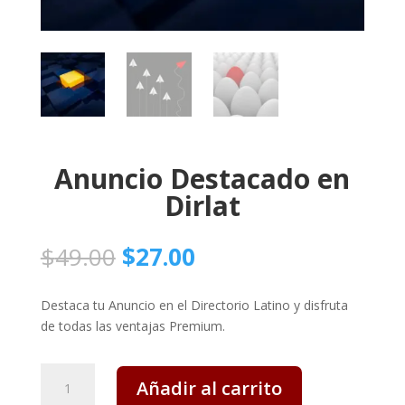
Anuncio Destacado en
Dirlat
El
El
$
49.00
$
27.00
precio
precio
original
actual
Destaca tu Anuncio en el Directorio Latino y disfruta
era:
es:
de todas las ventajas Premium.
$49.00.
$27.00.
Anuncio
Añadir al carrito
Destacado