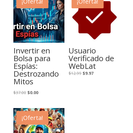
¡Oferta!
¡Oferta!
Invertir en
Usuario
Bolsa para
Verificado de
Espías:
WebLat
Destrozando
El
El
$
12.99
$
9.97
Mitos
precio
precio
original
actual
El
El
$
37.00
$
0.00
era:
es:
precio
precio
$12.99.
$9.97.
original
actual
era:
es:
¡Oferta!
$37.00.
$0.00.