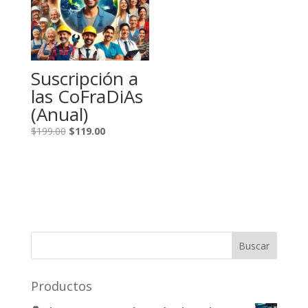
Suscripción a
las CoFraDiAs
(Anual)
El
El
$
199.00
$
119.00
precio
precio
original
actual
era:
es:
$199.00.
$119.00.
Productos