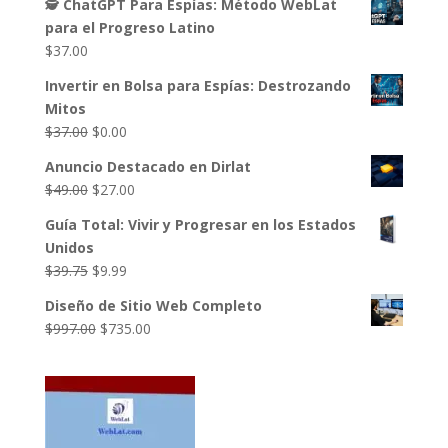
🕵️ ChatGPT Para Espías: Método WebLat
para el Progreso Latino
$
37.00
Invertir en Bolsa para Espías: Destrozando
Mitos
El
El
$
37.00
$
0.00
precio
precio
Anuncio Destacado en Dirlat
original
actual
El
El
$
49.00
$
27.00
era:
es:
precio
precio
$37.00.
$0.00.
Guía Total: Vivir y Progresar en los Estados
original
actual
Unidos
era:
es:
El
El
$
39.75
$
9.99
$49.00.
$27.00.
precio
precio
Diseño de Sitio Web Completo
original
actual
El
El
$
997.00
$
735.00
era:
es:
precio
precio
$39.75.
$9.99.
original
actual
era:
es:
$997.00.
$735.00.