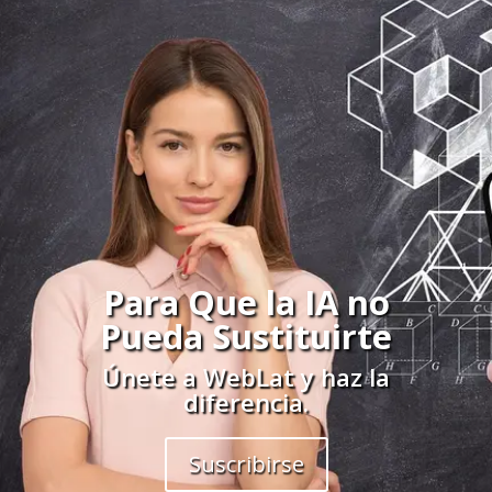
Para Que la IA no
Pueda Sustituirte
Únete a WebLat y haz la
diferencia.
Suscribirse