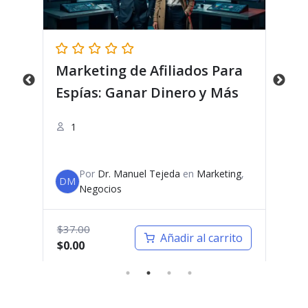
dos Para
Finanzas Personales para
ro y Más
Espías: Otra Forma de Ver el
Dinero
n
Marketing
,
Por
Dr. Manuel Tejeda
en
Desarrollo
DM
Personal
,
Dinero
El
El
$
37.00
r al carrito
Añadir al carrito
precio
precio
$
0.00
original
actual
era:
es:
$37.00.
$0.00.