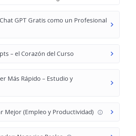
a IA puede ser una herramienta de transformación,
 Chat GPT Gratis como un Profesional
hatGPT
”. Sabrás algo mucho más importante:
pensar
mismo
.
pts – el Corazón del Curso
er Más Rápido – Estudio y
ar Mejor (Empleo y Productividad)