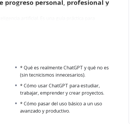
progreso personal, profesional y
ligencia artificial. Es una guía práctica para
ta real de progreso: para pensar mejor, trabajar
rear oportunidades donde antes parecía que no las
de ChatGPT, pero pocas saben cómo convertirlo en
do para cerrar esa brecha.
* Qué es realmente ChatGPT y qué no es
(sin tecnicismos innecesarios).
s (sin tecnicismos innecesarios).
* Cómo usar ChatGPT para estudiar,
trabajar, emprender y crear proyectos.
 inteligente (prompting práctico).
* Cómo pasar del uso básico a un uso
rabajar, emprender y crear proyectos.
avanzado y productivo.
yuda de la IA.