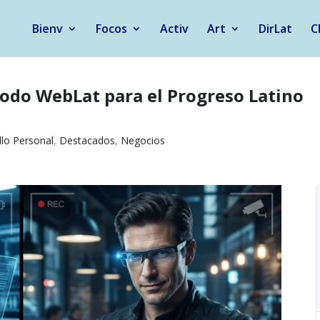
Bienv
Focos
Activ
Art
DirLat
C
todo WebLat para el Progreso Latino
llo Personal
,
Destacados
,
Negocios