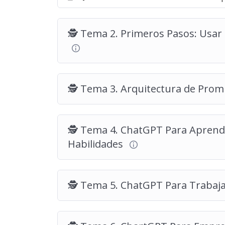
🔺 Cualquier persona que intuya que l
pero no sabe por dónde empezar.
🕵️ Tema 2. Primeros Pasos: Usar
Al finalizar el curso, no solo sabrás “
usar C
con ChatGPT sin dejar de pensar por sí 
🕵️ Tema 3. Arquitectura de Prom
🕵️ Tema 4. ChatGPT Para Aprend
Habilidades
🕵️ Tema 5. ChatGPT Para Trabaj