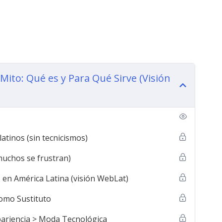
 avanzado y productivo.
 valor, oportunidades y resultados.
Mito: Qué es y Para Qué Sirve (Visión
 y diseñar usos inteligentes de la IA.
cero dependencia tecnológica.
 y autonomía.
atinos (sin tecnicismos)
:
muchos se frustran)
os, económicos o educativos que quieren aprovechar
T en América Latina (visión WebLat)
dedores y creadores que quieren usar ChatGPT más
Como Sustituto
Apariencia > Moda Tecnológica