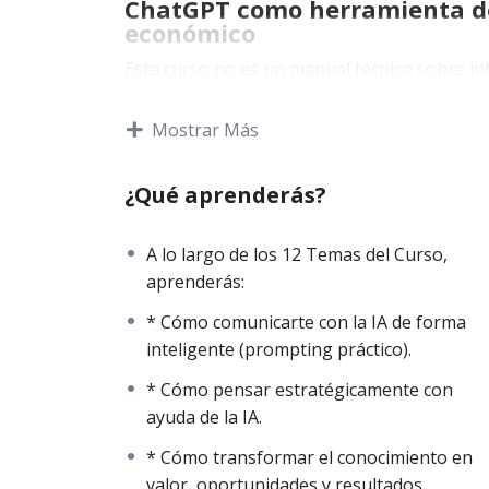
ChatGPT como herramienta de 
económico
Este curso no es un manual técnico sobre inte
aprender a usar ChatGPT como una herramien
con más eficiencia, aprender más rápido y c
Mostrar Más
había.
¿Qué aprenderás?
La mayoría de las personas ha oído hablar 
una ventaja concreta. Este curso está diseña
A lo largo de los 12 Temas del Curso,
A lo largo de 12 temas, aprenderás:
aprenderás:
🔺 Qué es realmente ChatGPT y qué no e
* Cómo comunicarte con la IA de forma
inteligente (prompting práctico).
🔺 Cómo comunicarte con la IA de forma
* Cómo pensar estratégicamente con
🔺 Cómo usar ChatGPT para estudiar, t
ayuda de la IA.
🔺 Cómo pensar estratégicamente con a
* Cómo transformar el conocimiento en
valor, oportunidades y resultados.