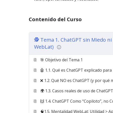
🔺 Cómo pasar del uso básico a un uso
🔺Cómo transformar el conocimiento en
Contenido del Curso
El enfoque del curso es claro:
🔺 70% práctico
: aprendes haciendo.
🕵️ Tema 1. ChatGPT sin Miedo ni 
🔺 30% estratégico
: aprendes a pensar
WebLat)
🔺 Cero humo, cero promesas irreales, 
🎯 Objetivo del Tema 1
🔺 Máximo enfoque en utilidad, criterio
🤖 1.1. Qué es ChatGPT explicado para l
Este curso está pensado especialmente para
❌ 1.2. Qué NO es ChatGPT (y por qué 
🔺 Personas sin privilegios tecnológic
la IA como palanca de progreso.
🌍 1.3. Casos reales de uso de ChatGP
🔺 Estudiantes, trabajadores, empren
🙌 1.4. ChatGPT Como “Copiloto”, no 
allá del entretenimiento o la curiosidad.
🧠1.5. Mentalidad WebLat: Utilidad > 