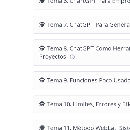
🕵️ Tema 6. ChartGPT Para Empre
🕵️ Tema 7. ChatGPT Para Genera
🕵️ Tema 8. ChatGPT Como Herram
Proyectos
🕵️ Tema 9. Funciones Poco Usad
🕵️ Tema 10. Límites, Errores y Ét
🕵️ Tema 11. Método WebLat: Si