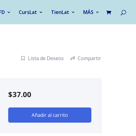
FD
CursLat
TienLat
MÁS
Lista de Deseos
Compartir
$
37.00
Añadir al carrito