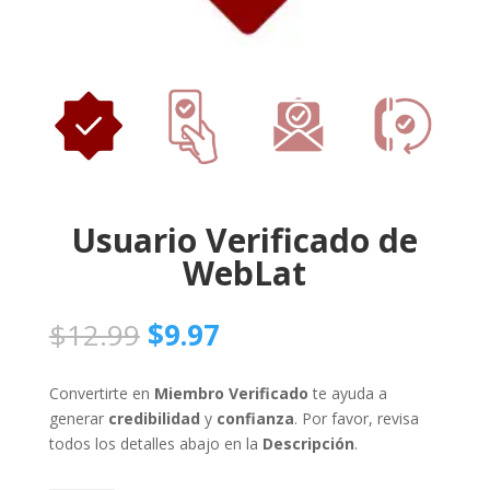
Usuario Verificado de
WebLat
El
El
$
12.99
$
9.97
precio
precio
original
actual
Convertirte en
Miembro Verificado
te ayuda a
era:
es:
generar
credibilidad
y
confianza
. Por favor, revisa
$12.99.
$9.97.
todos los detalles abajo en la
Descripción
.