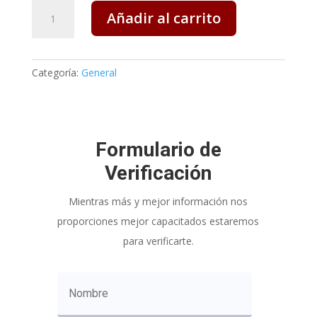
Usuario
Añadir al carrito
Verificado
de
WebLat
cantidad
Categoría:
General
Formulario de
Verificación
Mientras más y mejor información nos
proporciones mejor capacitados estaremos
para verificarte.