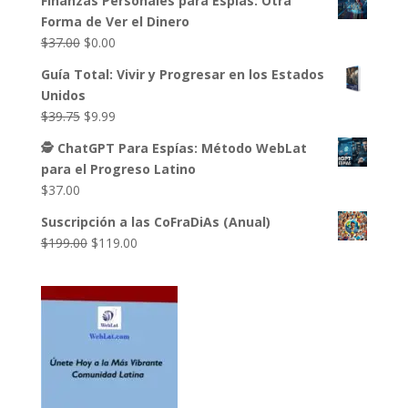
Finanzas Personales para Espías: Otra
original
actual
Forma de Ver el Dinero
era:
es:
El
El
$
37.00
$
0.00
$49.00.
$27.00.
precio
precio
Guía Total: Vivir y Progresar en los Estados
original
actual
Unidos
era:
es:
El
El
$
39.75
$
9.99
$37.00.
$0.00.
precio
precio
🕵️ ChatGPT Para Espías: Método WebLat
original
actual
para el Progreso Latino
era:
es:
$
37.00
$39.75.
$9.99.
Suscripción a las CoFraDiAs (Anual)
El
El
$
199.00
$
119.00
precio
precio
original
actual
era:
es:
$199.00.
$119.00.