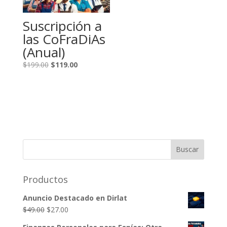
Suscripción a
las CoFraDiAs
(Anual)
El
El
$
199.00
$
119.00
precio
precio
original
actual
era:
es:
$199.00.
$119.00.
Productos
Anuncio Destacado en Dirlat
El
El
$
49.00
$
27.00
precio
precio