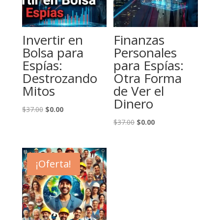
Invertir en
Finanzas
Bolsa para
Personales
Espías:
para Espías:
Destrozando
Otra Forma
Mitos
de Ver el
Dinero
El
El
$
37.00
$
0.00
precio
precio
El
El
$
37.00
$
0.00
original
actual
precio
precio
era:
es:
original
actual
$37.00.
$0.00.
era:
es:
¡Oferta!
$37.00.
$0.00.