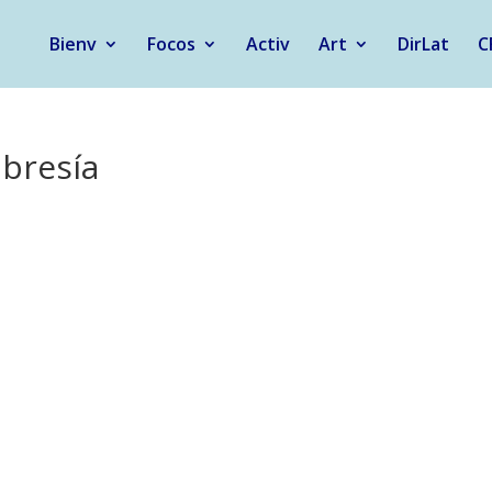
Bienv
Focos
Activ
Art
DirLat
C
bresía