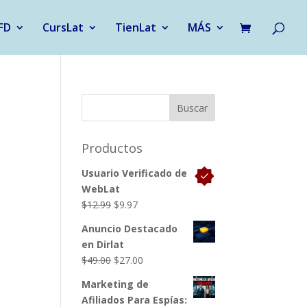
FD
CursLat
TienLat
MÁS
Productos
Usuario Verificado de
WebLat
El
El
$
12.99
$
9.97
precio
precio
Anuncio Destacado
original
actual
en Dirlat
era:
es:
El
El
$
49.00
$
27.00
$12.99.
$9.97.
precio
precio
Marketing de
original
actual
Afiliados Para Espías:
era:
es: