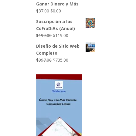
Ganar Dinero y Más
$49.00.
$27.00.
El
El
$
37.00
$
0.00
precio
precio
Suscripción a las
original
actual
CoFraDiAs (Anual)
era:
es:
El
El
$
199.00
$
119.00
$37.00.
$0.00.
precio
precio
Diseño de Sitio Web
original
actual
Completo
era:
es:
El
El
$
997.00
$
735.00
$199.00.
$119.00.
precio
precio
original
actual
era:
es:
$997.00.
$735.00.