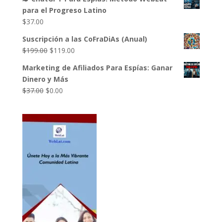
original
actual
para el Progreso Latino
era:
es:
$
37.00
$17.00.
$0.00.
Suscripción a las CoFraDiAs (Anual)
El
El
$
199.00
$
119.00
precio
precio
Marketing de Afiliados Para Espías: Ganar
original
actual
Dinero y Más
era:
es:
El
El
$
37.00
$
0.00
$199.00.
$119.00.
precio
precio
original
actual
era:
es:
$37.00.
$0.00.