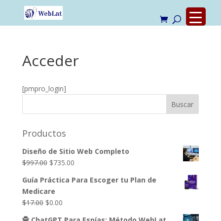
Acceder
[pmpro_login]
Productos
Diseño de Sitio Web Completo
El
El
$
997.00
$
735.00
precio
precio
Guía Práctica Para Escoger tu Plan de
original
actual
Medicare
era:
es:
El
El
$
17.00
$
0.00
$997.00.
$735.00.
precio
precio
🕵️ ChatGPT Para Espías: Método WebLat