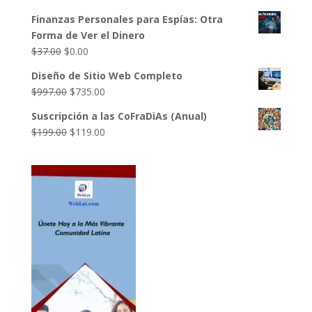
$49.00.
$27.00.
precio
precio
Finanzas Personales para Espías: Otra
original
actual
Forma de Ver el Dinero
era:
es:
El
El
$
37.00
$
0.00
$17.00.
$0.00.
precio
precio
Diseño de Sitio Web Completo
original
actual
El
El
$
997.00
$
735.00
era:
es:
precio
precio
$37.00.
$0.00.
Suscripción a las CoFraDiAs (Anual)
original
actual
El
El
$
199.00
$
119.00
era:
es:
precio
precio
$997.00.
$735.00.
original
actual
era:
es:
$199.00.
$119.00.