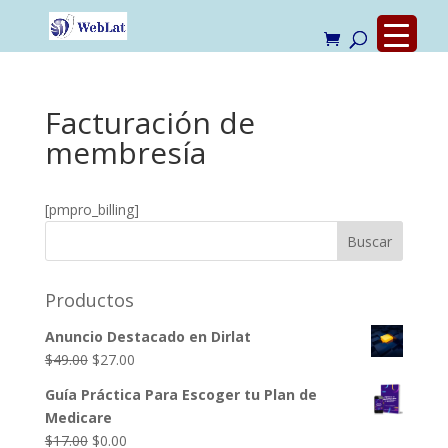
Facturación de
membresía
[pmpro_billing]
Productos
Anuncio Destacado en Dirlat
El
El
$
49.00
$
27.00
precio
precio
Guía Práctica Para Escoger tu Plan de
original
actual
Medicare
era:
es:
El
El
$
17.00
$
0.00