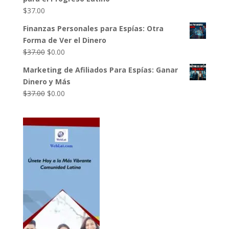
era:
es:
$
37.00
$997.00.
$735.00.
Finanzas Personales para Espías: Otra
Forma de Ver el Dinero
El
El
$
37.00
$
0.00
precio
precio
Marketing de Afiliados Para Espías: Ganar
original
actual
Dinero y Más
era:
es:
El
El
$
37.00
$
0.00
$37.00.
$0.00.
precio
precio
original
actual
era:
es:
$37.00.
$0.00.