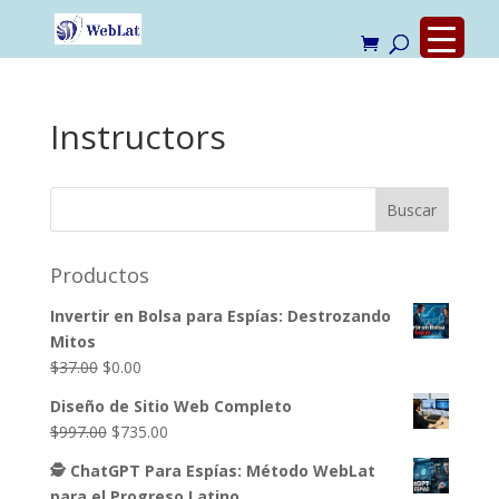
Instructors
Productos
Invertir en Bolsa para Espías: Destrozando
Mitos
El
El
$
37.00
$
0.00
precio
precio
Diseño de Sitio Web Completo
original
actual
El
El
$
997.00
$
735.00
era:
es:
precio
precio
$37.00.
$0.00.
🕵️ ChatGPT Para Espías: Método WebLat
original
actual
para el Progreso Latino