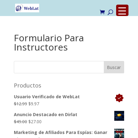
Formulario Para
Instructores
Productos
Usuario Verificado de WebLat
El
El
$
12.99
$
9.97
precio
precio
Anuncio Destacado en Dirlat
original
actual
El
El
$
49.00
$
27.00
era:
es:
precio
precio
$12.99.
$9.97.
Marketing de Afiliados Para Espías: Ganar
original
actual