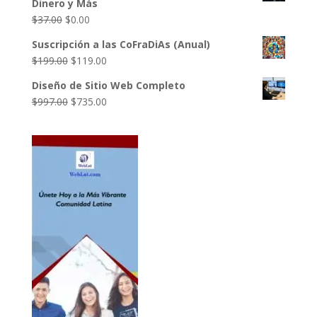
Dinero y Más
era:
es:
El
El
$
37.00
$
0.00
$49.00.
$27.00.
precio
precio
Suscripción a las CoFraDiAs (Anual)
original
actual
El
El
$
199.00
$
119.00
era:
es:
precio
precio
$37.00.
$0.00.
Diseño de Sitio Web Completo
original
actual
El
El
$
997.00
$
735.00
era:
es:
precio
precio
$199.00.
$119.00.
original
actual
era:
es:
$997.00.
$735.00.