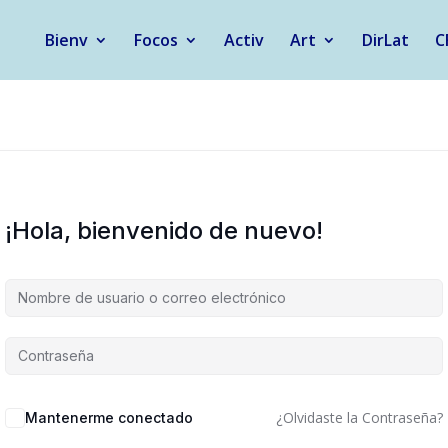
Bienv
Focos
Activ
Art
DirLat
C
¡Hola, bienvenido de nuevo!
¿Olvidaste la Contraseña?
Mantenerme conectado