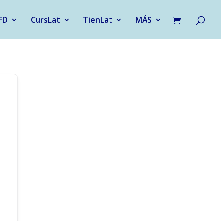
FD
CursLat
TienLat
MÁS