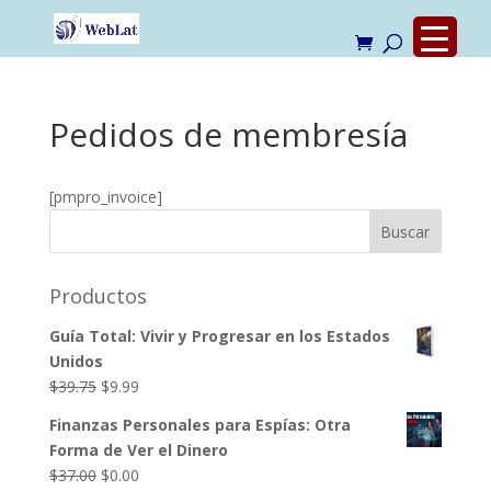
Pedidos de membresía
[pmpro_invoice]
Productos
Guía Total: Vivir y Progresar en los Estados
Unidos
El
El
$
39.75
$
9.99
precio
precio
Finanzas Personales para Espías: Otra
original
actual
Forma de Ver el Dinero
era:
es:
El
El
$
37.00
$
0.00
$39.75.
$9.99.