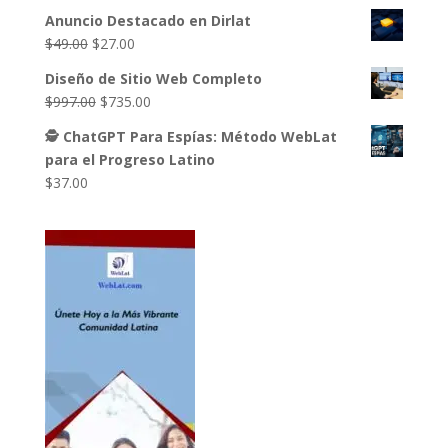
precio
precio
Anuncio Destacado en Dirlat
original
actual
El
El
$
49.00
$
27.00
era:
es:
precio
precio
$37.00.
$0.00.
Diseño de Sitio Web Completo
original
actual
El
El
$
997.00
$
735.00
era:
es:
precio
precio
$49.00.
$27.00.
🕵️ ChatGPT Para Espías: Método WebLat
original
actual
para el Progreso Latino
era:
es:
$
37.00
$997.00.
$735.00.