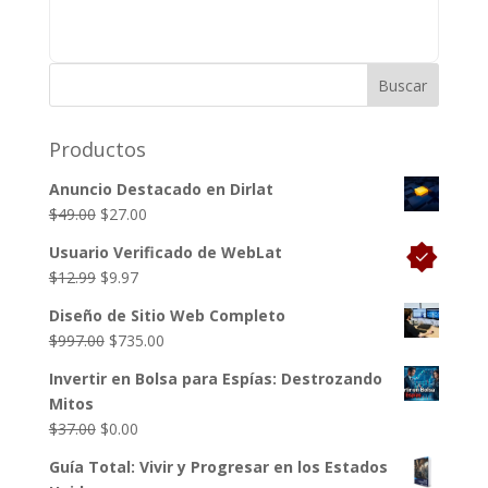
Productos
Anuncio Destacado en Dirlat
El
El
$
49.00
$
27.00
precio
precio
Usuario Verificado de WebLat
original
actual
El
El
$
12.99
$
9.97
era:
es:
precio
precio
$49.00.
$27.00.
Diseño de Sitio Web Completo
original
actual
El
El
$
997.00
$
735.00
era:
es:
precio
precio
$12.99.
$9.97.
Invertir en Bolsa para Espías: Destrozando
original
actual
Mitos
era:
es:
El
El
$
37.00
$
0.00
$997.00.
$735.00.
precio
precio
Guía Total: Vivir y Progresar en los Estados
original
actual