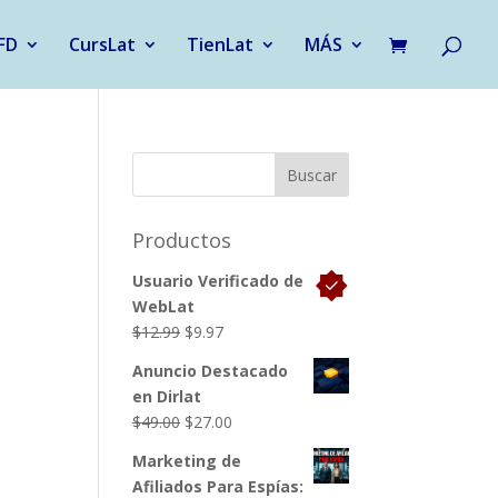
FD
CursLat
TienLat
MÁS
Productos
Usuario Verificado de
WebLat
El
El
$
12.99
$
9.97
precio
precio
Anuncio Destacado
original
actual
en Dirlat
era:
es:
El
El
$
49.00
$
27.00
$12.99.
$9.97.
precio
precio
Marketing de
original
actual
Afiliados Para Espías:
era:
es: