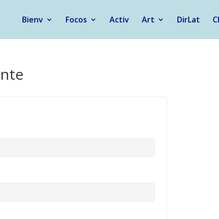
Bienv
Focos
Activ
Art
DirLat
C
ante