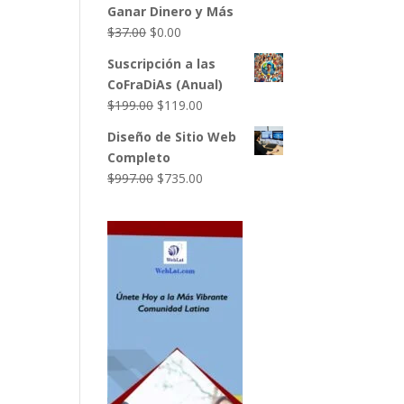
Ganar Dinero y Más
$49.00.
$27.00.
El
El
$
37.00
$
0.00
precio
precio
Suscripción a las
original
actual
CoFraDiAs (Anual)
era:
es:
El
El
$
199.00
$
119.00
$37.00.
$0.00.
precio
precio
Diseño de Sitio Web
original
actual
Completo
era:
es:
El
El
$
997.00
$
735.00
$199.00.
$119.00.
precio
precio
original
actual
era:
es:
$997.00.
$735.00.