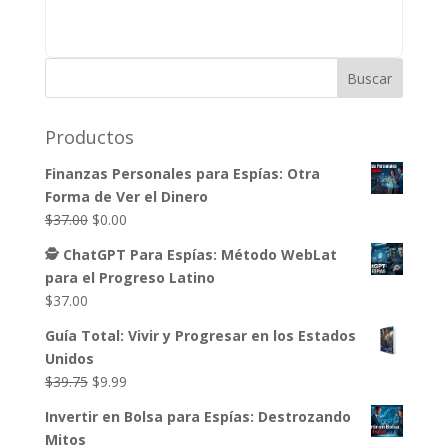
Productos
Finanzas Personales para Espías: Otra
Forma de Ver el Dinero
El
El
$
37.00
$
0.00
precio
precio
🕵️ ChatGPT Para Espías: Método WebLat
original
actual
para el Progreso Latino
era:
es:
$
37.00
$37.00.
$0.00.
Guía Total: Vivir y Progresar en los Estados
Unidos
El
El
$
39.75
$
9.99
precio
precio
Invertir en Bolsa para Espías: Destrozando
original
actual
Mitos